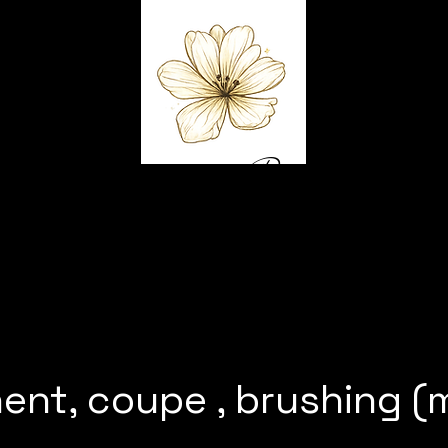
Capelli D'or
Accueil
Prend
ent, coupe , brushing (