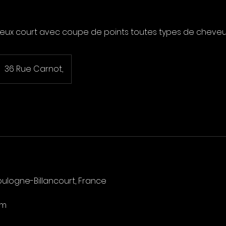
ux court avec coupe de points toutes types de cheve
36 Rue Carnot,
oulogne-Billancourt, France
om