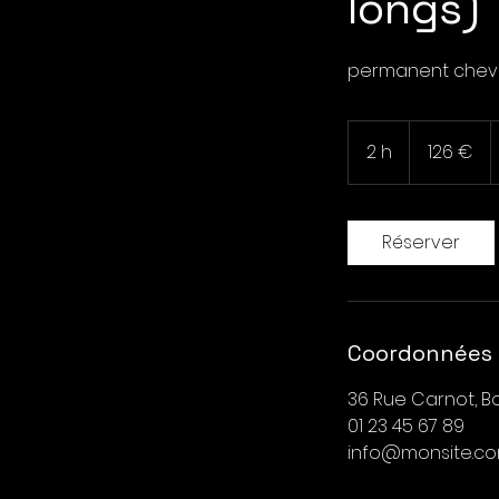
longs)
permanent cheve
126
euros
2 h
2
126 €
h
Réserver
Coordonnées
36 Rue Carnot, B
01 23 45 67 89
info@monsite.c