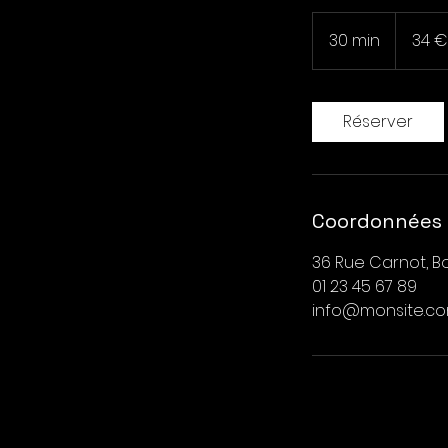
34
euros
30 min
3
34 €
0
m
i
Réserver
n
Coordonnées
36 Rue Carnot, B
01 23 45 67 89
info@monsite.c