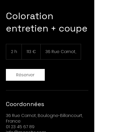
Coloration
entretien + coupe
113
euros
2 h
2
113 €
36 Rue Carnot,
h
Réserver
Coordonnées
36 Rue Carnot, Boulogne-Billancourt,
France
01 23 45 67 89